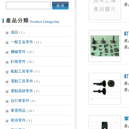
產
成品
( 1 )
釘
產
一般五金零件
( 11 )
產
機械零件
( 12 )
釘槍零件
( 22 )
氣動工具零件
( 7 )
釘
電動工具零件
( 4 )
產
產
運動器材零件
( 2 )
自行車零件
( 6 )
軍需用品
( 18 )
軍
衛浴零件
( 3 )
產