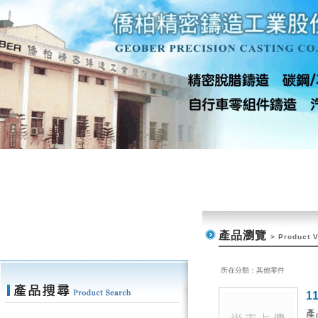
產品瀏覽
>
Product 
所在分類：
其他零件
1
產