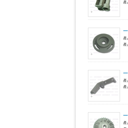
產
一
產
產
一
產
產
一
產